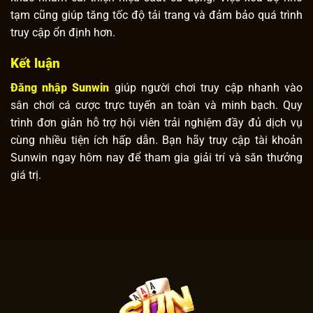
tạm cũng giúp tăng tốc độ tải trang và đảm bảo quá trình
truy cập ổn định hơn.
Kết luận
Đăng nhập Sunwin
giúp người chơi truy cập nhanh vào
sân chơi cá cược trực tuyến an toàn và minh bạch. Quy
trình đơn giản hỗ trợ hội viên trải nghiệm đầy đủ dịch vụ
cùng nhiều tiện ích hấp dẫn. Bạn hãy truy cập tài khoản
Sunwin ngay hôm nay để tham gia giải trí và săn thưởng
giá trị.