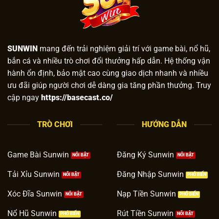
SUNWIN
mang đến trải nghiệm giải trí với game bài, nổ hũ,
bắn cá và nhiều trò chơi đổi thưởng hấp dẫn. Hệ thống vận
hành ổn định, bảo mật cao cùng giao dịch nhanh và nhiều
ưu đãi giúp người chơi dễ dàng gia tăng phần thưởng. Truy
cập ngay
https://basecast.co/
TRÒ CHƠI
HƯỚNG DẪN
Game Bài Sunwin
Đăng Ký Sunwin
Tải Xỉu Sunwin
Đăng Nhập Sunwin
Xóc Đĩa Sunwin
Nạp Tiền Sunwin
Nổ Hũ Sunwin
Rút Tiền Sunwin