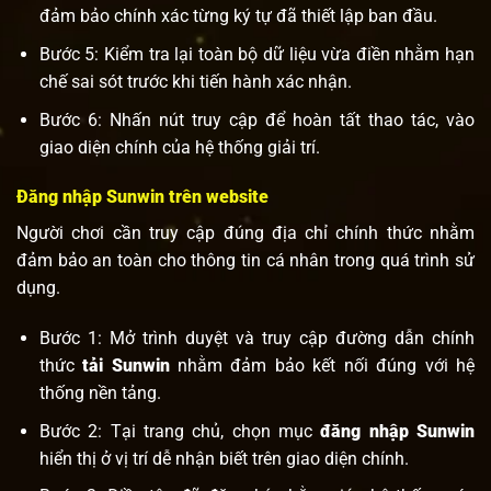
đảm bảo chính xác từng ký tự đã thiết lập ban đầu.
Bước 5: Kiểm tra lại toàn bộ dữ liệu vừa điền nhằm hạn
chế sai sót trước khi tiến hành xác nhận.
Bước 6: Nhấn nút truy cập để hoàn tất thao tác, vào
giao diện chính của hệ thống giải trí.
Đăng nhập Sunwin trên website
Người chơi cần truy cập đúng địa chỉ chính thức nhằm
đảm bảo an toàn cho thông tin cá nhân trong quá trình sử
dụng.
Bước 1: Mở trình duyệt và truy cập đường dẫn chính
thức
tải Sunwin
nhằm đảm bảo kết nối đúng với hệ
thống nền tảng.
Bước 2: Tại trang chủ, chọn mục
đăng nhập Sunwin
hiển thị ở vị trí dễ nhận biết trên giao diện chính.