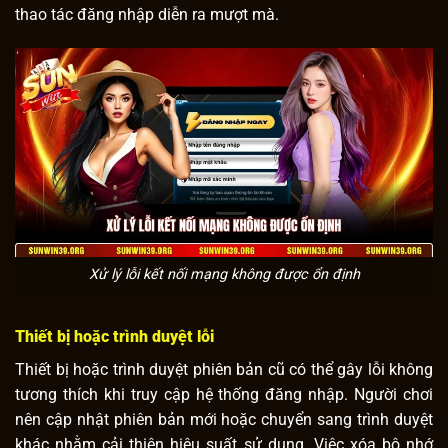
thao tác đăng nhập diễn ra mượt mà.
Xử lý lỗi kết nối mạng không được ổn định
Thiết bị hoặc trình duyệt lỗi
Thiết bị hoặc trình duyệt phiên bản cũ có thể gây lỗi không
tương thích khi truy cập hệ thống đăng nhập. Người chơi
nên cập nhật phiên bản mới hoặc chuyển sang trình duyệt
khác nhằm cải thiện hiệu suất sử dụng. Việc xóa bộ nhớ